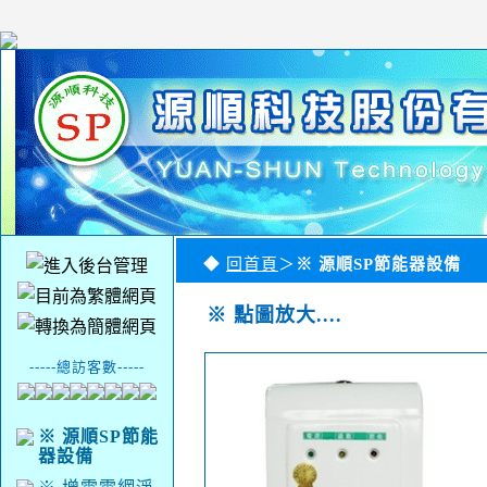
◆
回首頁
＞
※ 源順SP節能器設備
※ 點圖放大....
-----總訪客數-----
※ 源順SP節能
器設備