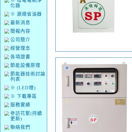
※ 增電電網淨
化器
※ 源順省油器
最新消息
簡報內容
公司簡介
經營理念
各項證書
節能設備原理
節能器技術討論
列表
※ (LED燈)
※ 下載專區
服務實績
參訪花絮(持續
更新)
聯絡我們