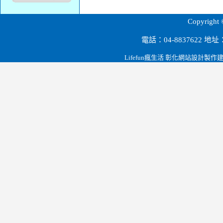
源順科技股份有限公司.彰化田尾.雲林.大陸深圳.節能設備.磁波剋星.led燈泡.路燈.燈管.t-bar燈罩.桶燈/崁燈系列.投射燈系列.led檯燈.緊急逃生指示燈.led燈泡球.台電省電節能政策.
Copyri
電話：04-8837622 
Lifefun瘋生活 彰化網站設計製