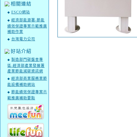
相關連結
ESCO網站
◆
經濟部能源署-節能
◆
績效保證專案示範推廣
補助作業
台灣電力公司
◆
好站介紹
製造部門碳盤查專
◆
區-經濟部產業發展署
產業節能減碳資訊網
經濟部商業服務業節
◆
能設備補助網站
節能績效保證專案示
◆
範推廣補助要點