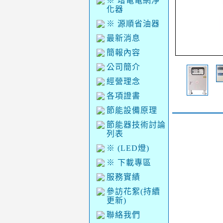
※ 增電電網淨
化器
※ 源順省油器
最新消息
簡報內容
公司簡介
經營理念
各項證書
節能設備原理
節能器技術討論
列表
※ (LED燈)
※ 下載專區
服務實績
參訪花絮(持續
更新)
聯絡我們