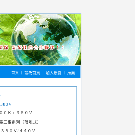
設為首頁
加入最愛
推薦
首頁
｜
｜
｜
列
380V
００Ｋ，３８０Ｖ
器三相系列（落地式）
/３８０Ｖ/４４０Ｖ