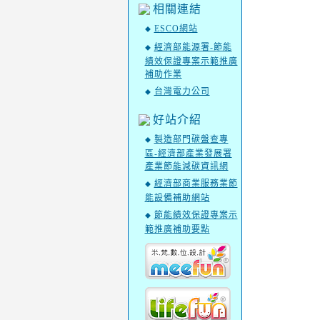
相關連結
ESCO網站
◆
經濟部能源署-節能
◆
績效保證專案示範推廣
補助作業
台灣電力公司
◆
好站介紹
製造部門碳盤查專
◆
區-經濟部產業發展署
產業節能減碳資訊網
經濟部商業服務業節
◆
能設備補助網站
節能績效保證專案示
◆
範推廣補助要點