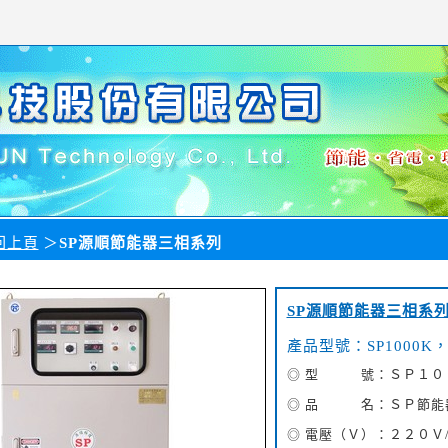
回上頁
＞
SP源順節能器三相系列
SP源順節能器三相系
產品型號：SP1000K，
◎ 型 號：ＳＰ１０
◎ 品 名：ＳＰ節能
◎ 電壓（Ｖ）：２２０Ｖ