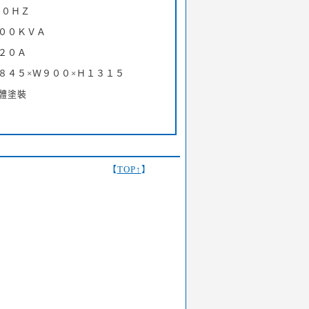
６０ＨＺ
００ＫＶＡ
２０Ａ
８４５×Ｗ９００×Ｈ１３１５
體塗裝
【
TOP↑
】