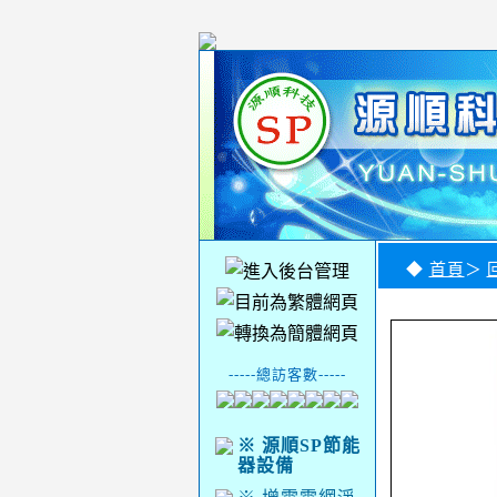
◆
首頁
＞
-----總訪客數-----
※ 源順SP節能
器設備