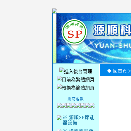
◆
回首頁
-----總訪客數-----
※ 源順SP節能
器設備