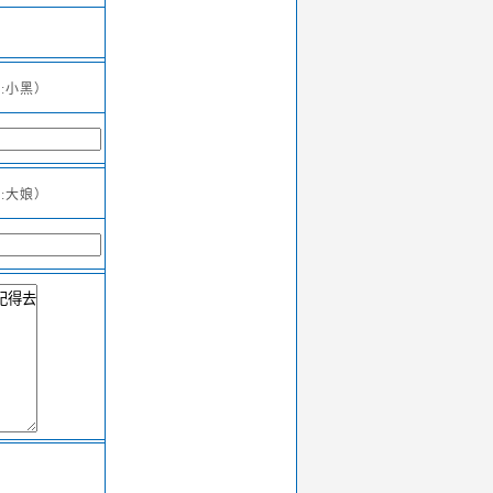
:小黑）
:大娘）