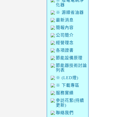
※ 增電電網淨
化器
※ 源順省油器
最新消息
簡報內容
公司簡介
經營理念
各項證書
節能設備原理
節能器技術討論
列表
※ (LED燈)
※ 下載專區
服務實績
參訪花絮(持續
更新)
聯絡我們