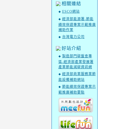
相關連結
ESCO網站
◆
經濟部能源署-節能
◆
績效保證專案示範推廣
補助作業
台灣電力公司
◆
好站介紹
製造部門碳盤查專
◆
區-經濟部產業發展署
產業節能減碳資訊網
經濟部商業服務業節
◆
能設備補助網站
節能績效保證專案示
◆
範推廣補助要點