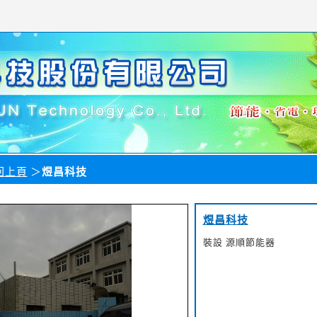
回上頁
＞
煜昌科技
煜昌科技
裝設 源順節能器