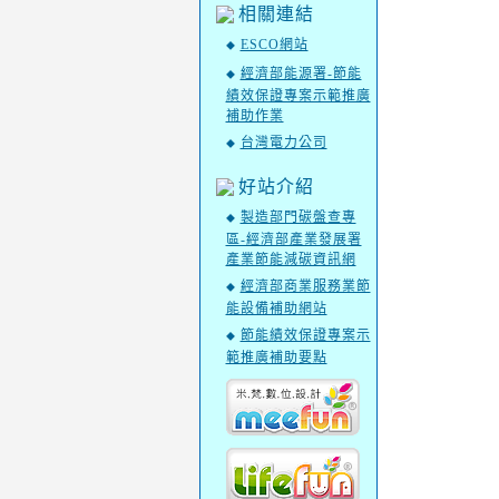
相關連結
ESCO網站
◆
經濟部能源署-節能
◆
績效保證專案示範推廣
補助作業
台灣電力公司
◆
好站介紹
製造部門碳盤查專
◆
區-經濟部產業發展署
產業節能減碳資訊網
經濟部商業服務業節
◆
能設備補助網站
節能績效保證專案示
◆
範推廣補助要點