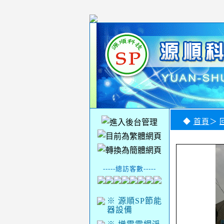
◆
首頁
＞
-----總訪客數-----
※ 源順SP節能
器設備