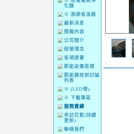
※ 增電電網淨
化器
※ 源順省油器
最新消息
簡報內容
公司簡介
經營理念
各項證書
節能設備原理
節能器技術討論
列表
※ (LED燈)
※ 下載專區
服務實績
參訪花絮(持續
更新)
聯絡我們