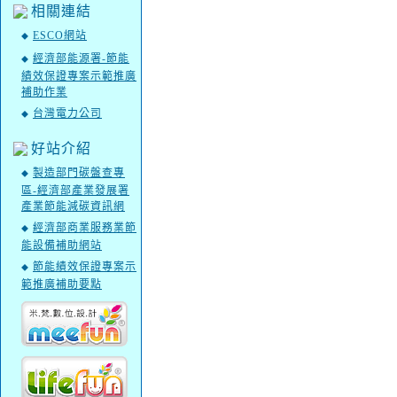
相關連結
ESCO網站
◆
經濟部能源署-節能
◆
績效保證專案示範推廣
補助作業
台灣電力公司
◆
好站介紹
製造部門碳盤查專
◆
區-經濟部產業發展署
產業節能減碳資訊網
經濟部商業服務業節
◆
能設備補助網站
節能績效保證專案示
◆
範推廣補助要點