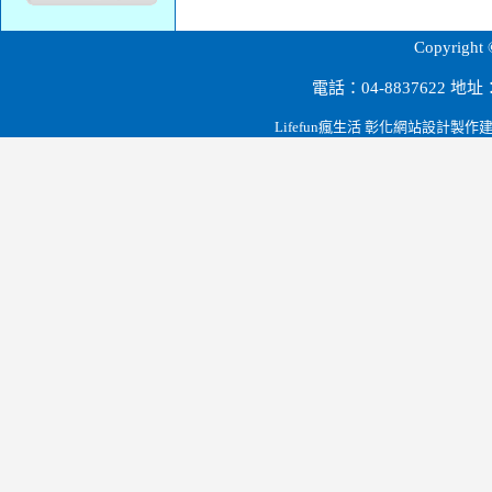
源順科技股份有限公司.彰化田尾.雲林.大陸深圳.節能設備.磁波剋星.led燈泡.路燈.燈管.t-bar燈罩.桶燈/崁燈系列.投射燈系列.led檯燈.緊急逃生指示燈.led燈泡球.台電省電節能政策.
Copyri
電話：04-8837622 
Lifefun瘋生活 彰化網站設計製