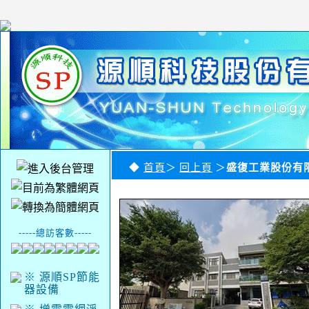
◆
首頁
＞
回上頁
＞
盛復工業股份有限
-----總訪客數-----
※ 源順SP節能
器設備