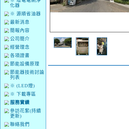
※ 增電電網淨
化器
※ 源順省油器
最新消息
簡報內容
公司簡介
經營理念
各項證書
節能設備原理
節能器技術討論
列表
※ (LED燈)
※ 下載專區
服務實績
參訪花絮(持續
更新)
聯絡我們